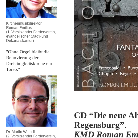
Kirchenmusikdirektor
Roman Emilius
(1. Vorsitzender Förderverein,
evangelischer Stadt- und
Dekanatskantor)
"Ohne Orgel bleibt die
Renovierung der
Dreieinigkeitskirche ein
Torso."
CD “Die neue Ah
Regensburg”
.
KMD Roman Emili
Dr. Martin Weindl
(2. Vorsitzender Förderverein,